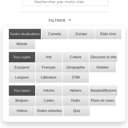
FILTRER
Toutes destinations
Canada
Europe
États-Unis
Monde
Tous sujets
Arts
Culture
Découvrir la ville
Espagnol
Français
Géographie
Histoire
Langues
Littérature
STIM
Tous types
Articles
Ateliers
Baladodiffusions
Blogues
Cartes
Outils
Plans de cours
Vidéos
Visites virtuelles
Quiz