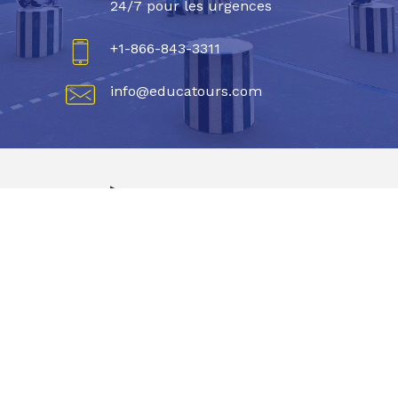
24/7 pour les urgences
+1-866-843-3311
info@educatours.com
À découvrir